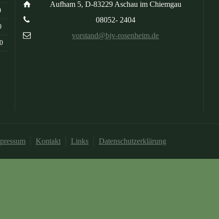
Aufham 5, D-83229 Aschau im Chiemgau
0
08052- 2404
0
vorstand@bjv-rosenheim.de
0
pressum
Kontakt
Links
Datenschutzerklärung